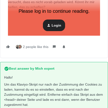
versucht, dass es nicht vorab geladen wird. Könnt ihr mir
helfen, das zu schaffen?
Please log in to continue reading.
https://static.klaviyo.com/onsite/js/TqCSKQ/klaviyo.js?
company_id=TqCSKQ
wird mir als URL zum Script
angezeigt.
Login
Vielen Dank!
2 people like this
Best answer by
Mich expert
Hallo!
Um das Klaviyo-Skript nur nach der Zustimmung der Cookies zu
laden, kannst du es so einstellen, dass es erst nach der
Zustimmung eingefügt wird. Entferne einfach das Skript aus dem
<head> deiner Seite und lade es erst dann, wenn der Benutzer
zugestimmt hat.