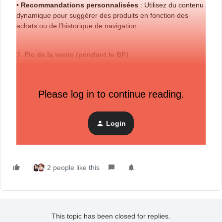
•
Recommandations personnalisées
: Utilisez du contenu
dynamique pour suggérer des produits en fonction des
achats ou de l’historique de navigation.
3.
Pic de la vente (pendant le BF)
•
Mise à jour des stocks en milieu de vente
: Envoyez
des emails ou des SMS mettant en avant les produits à
faible stock ou les best-sellers, incitant les clients à agir
Please log in to continue reading.
rapidement avant que les produits ne soient épuisés.
•
(Bonus) Abandon de panier avec urgence
: Adaptez
Login
vos emails d’abandon de panier en intégrant l’urgence liée à
la vente ou au faible stock.
2 people like this
This topic has been closed for replies.