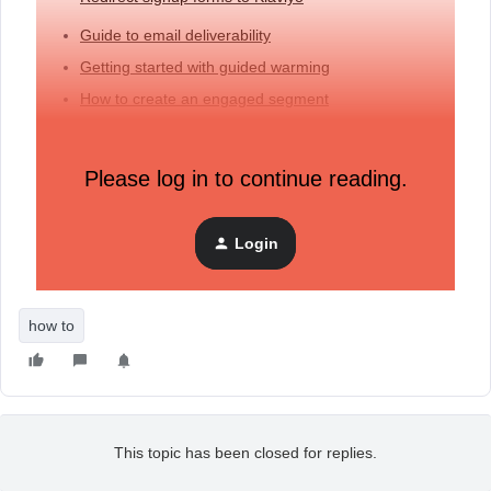
Guide to email deliverability
Getting started with guided warming
How to create an engaged segment
Guide to list cleaning
Avez-vous envie d’aller plus loin ? Obtenez la “Klaviyo
Please log in to continue reading.
P
ractitioner
Certification”
ici
!
Qu’avez-vous aimé dans la session? Qu’avez-vous construit
Login
en premier dans votre compte Klaviyo? Dites-nous en
commentaire ci-dessous!
how to
This topic has been closed for replies.