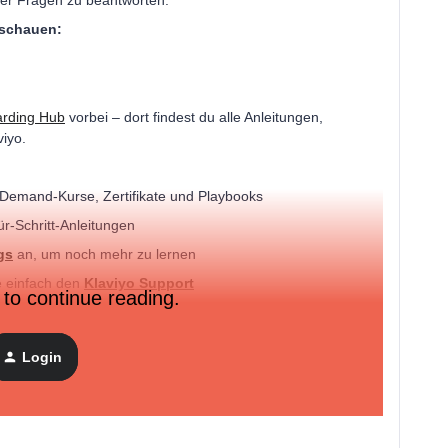
ner Fragen zu beantworten.
nschauen:
rding Hub
vorbei – dort findest du alle Anleitungen,
viyo.
Demand-Kurse, Zertifikate und Playbooks
ür-Schritt-Anleitungen
gs
an, um noch mehr zu lernen
e einfach den
Klaviyo Support
 to continue reading.
stell sie doch einfach in den Kommentaren, wir helfen dir
Login