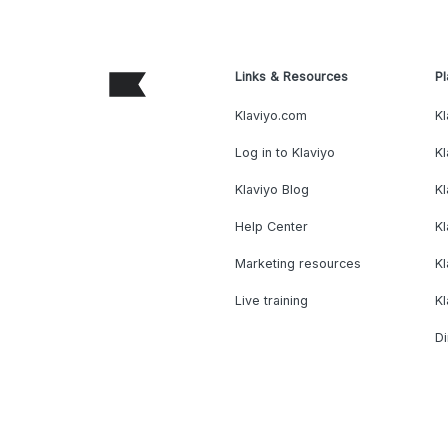
Links & Resources
Pl
Klaviyo.com
Kl
Log in to Klaviyo
Kl
Klaviyo Blog
K
Help Center
K
Marketing resources
Kl
Live training
K
Di