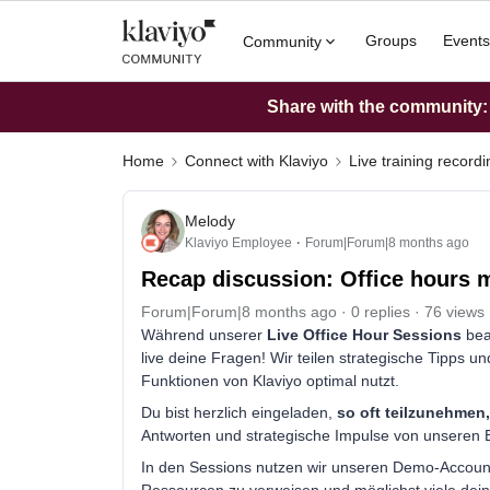
Groups
Events
Community
Share with the community: W
Home
Connect with Klaviyo
Live training record
Melody
Klaviyo Employee
Forum|Forum|8 months ago
Recap discussion: Office hours mi
Forum|Forum|8 months ago
0 replies
76 views
Während unserer
Live Office Hour Sessions
bea
live deine Fragen! Wir teilen strategische Tipps 
Funktionen von Klaviyo optimal nutzt.
Du bist herzlich eingeladen,
so oft teilzunehmen
Antworten und strategische Impulse von unseren 
In den Sessions nutzen wir unseren Demo-Account, 