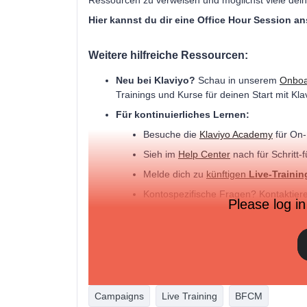
Ressourcen zu verweisen und möglichst viele dei
Hier kannst du dir eine Office Hour Session a
Weitere hilfreiche Ressourcen:
Neu bei Klaviyo?
Schau in unserem
Onboa
Trainings und Kurse für deinen Start mit Kla
Für kontinuierliches Lernen:
Besuche die
Klaviyo Academy
für On-
Sieh im
Help Center
nach für Schritt-f
Melde dich zu
künftigen
Live-Trainin
Kontospezifische Fragen? Kontaktier
Please log in
Wenn du nach deiner Teilnahme noch Fragen hast, 
gerne weiter.
Bis zum Training!
Melody
Campaigns
Live Training
BFCM