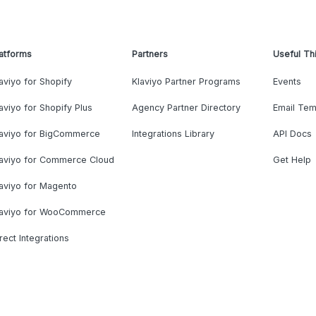
atforms
Partners
Useful Th
aviyo for Shopify
Klaviyo Partner Programs
Events
aviyo for Shopify Plus
Agency Partner Directory
Email Tem
laviyo for BigCommerce
Integrations Library
API Docs
laviyo for Commerce Cloud
Get Help
aviyo for Magento
laviyo for WooCommerce
rect Integrations