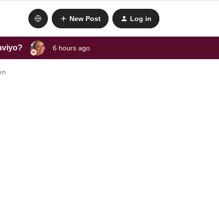
New Post
Log in
laviyo?
6 hours ago
en