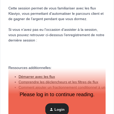
Cette session permet de vous familiariser avec les flux
Klaviyo, vous permettant d'automatiser le parcours client et
de gagner de l'argent pendant que vous dormez.
Si vous n’avez pas eu l’occasion d’assister à la session,
vous pouvez retrouver ci-dessous l’enregistrement de notre
dernière session :
Ressources additionnelles:
Démarrer avec les flux
Comprendre les déclencheurs et les filtres de flux
Comment ajouter un fractionnement conditionnel à un
flux ?
Please log in to continue reading.
Comment ajouter un déclencheur à un flux
Comprendre le fractionnement des flux
Comprendre comment les contacts se déplacent dans
Login