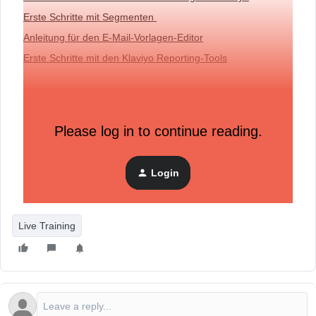
Erste Schritte mit Segmenten
Anleitung für den E-Mail-Vorlagen-Editor
Erste Schritte mit den Klaviyo Reporting-Tools
Wir würden gerne wissen, was du als Nächstes planst.
Hinterlass uns doch ein Update im Kommentarbereich
unten.
Please log in to continue reading.
Wir hoffen, wir sehen dich bei einem weiteren Training.
Login
Frohes Versenden!
Live Training