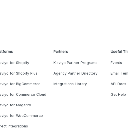
atforms
Partners
Useful Th
aviyo for Shopify
Klaviyo Partner Programs
Events
aviyo for Shopify Plus
Agency Partner Directory
Email Tem
laviyo for BigCommerce
Integrations Library
API Docs
laviyo for Commerce Cloud
Get Help
aviyo for Magento
laviyo for WooCommerce
rect Integrations