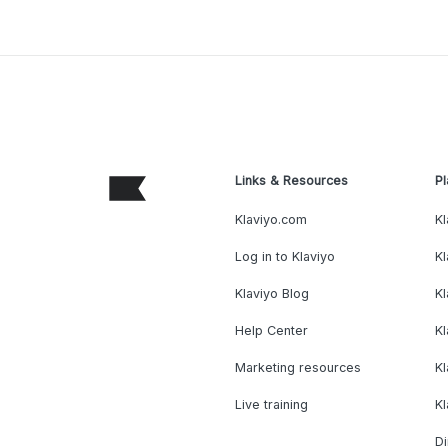
Links & Resources
Pl
Klaviyo.com
Kl
Log in to Klaviyo
Kl
Klaviyo Blog
K
Help Center
K
Marketing resources
Kl
Live training
K
Di