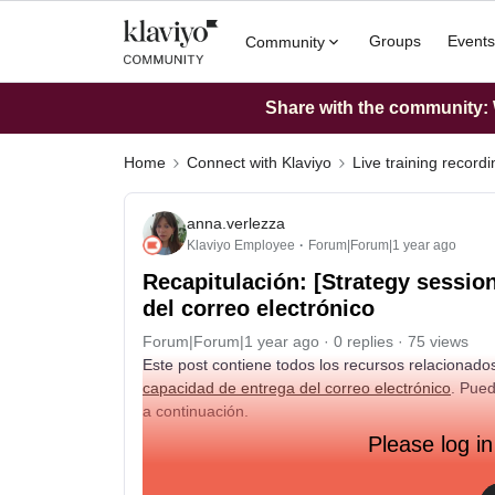
Groups
Events
Community
Share with the community: W
Home
Connect with Klaviyo
Live training record
anna.verlezza
Klaviyo Employee
Forum|Forum|1 year ago
Recapitulación: [Strategy sessi
del correo electrónico
Forum|Forum|1 year ago
0 replies
75 views
Este post contiene todos los recursos relacionad
capacidad de entrega del correo electrónico
. Pued
a continuación.
Please log in
Descarga la l
ista de verificación de capacidad de 