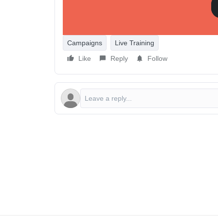
¿Necesitas ayuda? Plantee sus preguntas a cont
asistencia para la resolución de problemas técnico
Campaigns
Live Training
Like
Reply
Follow