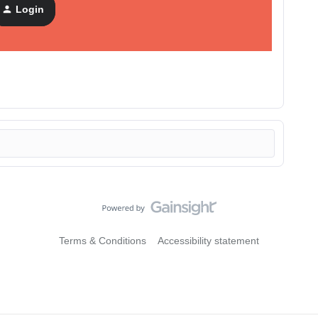
inuación o póngase en
contacto
con nuestro equipo de
Login
s.
Terms & Conditions
Accessibility statement