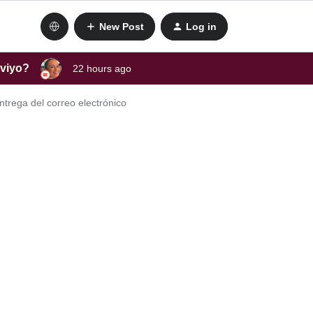
New Post
Log in
aviyo?
22 hours ago
trega del correo electrónico