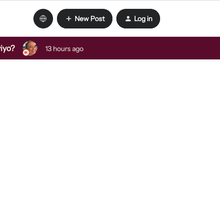
New Post
Log in
viyo?
13 hours ago