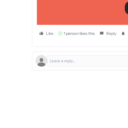
Como exportar o HTML de um modelo
Primeros pasos con Canva
¿Tienes alguna pregunta? Comente a continuación 
Like
1 person likes this
Reply
A