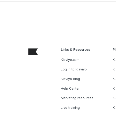
Links & Resources
Pl
Klaviyo.com
Kl
Log in to Klaviyo
Kl
Klaviyo Blog
K
Help Center
K
Marketing resources
Kl
Live training
K