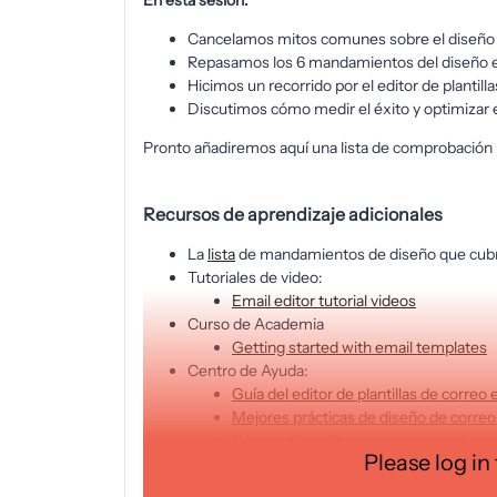
En esta sesión:
Cancelamos mitos comunes sobre el diseño 
Repasamos los 6 mandamientos del diseño ef
Hicimos un recorrido por el editor de plantill
Discutimos cómo medir el éxito y optimizar e
Pronto añadiremos aquí una lista de comprobación p
Recursos de aprendizaje adicionales
La
lista
de mandamientos de diseño que cubr
Tutoriales de video:
Email editor tutorial videos
Curso de Academia
Getting started with email templates
Centro de Ayuda:
Guía del editor de plantillas de correo 
Mejores prácticas de diseño de corre
Cómo utilizar filtros para personalizar 
Please log in
Cómo previsualizar y enviar correos e
Cómo probar A/B una campaña de corr