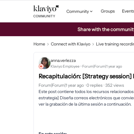
Groups
Event
Community
Share with the community: 
Home
Connect with Klaviyo
Live training record
anna.verlezza
Klaviyo Employee
Forum|Forum|1 year ago
Recapitulación: [Strategy session]
Forum|Forum|1 year ago
0 replies
352 views
Este post contiene todos los recursos relacionados
estrategia] Diseña correos electrónicos que convier
ver la grabación de la última sesión a continuación.