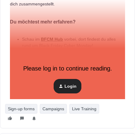
dich zusammengestellt.
Du möchtest mehr erfahren?
Schau im
BFCM Hub
vorbei, dort findest du alles
rund um Black Friday Cyber Monday!
Sie dir das Training
[Strategy session]
Listenwachstum vor BFCM
an
Please log in to continue reading.
Schau dir unser Playbook
Reflect on your BFCM
performance
(Englisch) an
Login
Blogartikel
Sign-up forms
Campaigns
Live Training