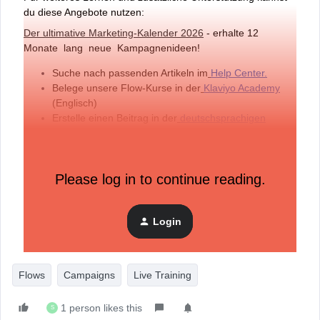
du diese Angebote nutzen:
Der ultimative Marketing-Kalender 2026
- erhalte 12
Monate lang neue Kampagnenideen!
Suche nach passenden Artikeln im
Help Center.
Belege unsere Flow-Kurse in der
Klaviyo Academy
(Englisch)
Erstelle einen Beitrag in der
deutschsprachigen
Klaviyo Community
, und tausche dich mit anderen
Unternehmen, Klaviyo-Nutzer:innen und Expert:innen
aus.
Please log in to continue reading.
Für individuelles Troubleshooting zu deinem Account
wende dich
an den Support.
​Viel Spaß beim Training!
Login
Flows
Campaigns
Live Training
1 person likes this
S