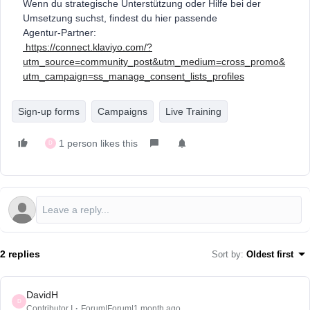
Wenn du strategische Unterstützung oder Hilfe bei der
Umsetzung suchst, findest du hier passende
Agentur‑Partner:
https://connect.klaviyo.com/?
utm_source=community_post&utm_medium=cross_promo&
utm_campaign=ss_manage_consent_lists_profiles
Sign-up forms
Campaigns
Live Training
1 person likes this
D
2 replies
Sort by
:
Oldest first
DavidH
D
Contributor I
Forum|Forum|1 month ago