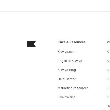
Links & Resources
Pl
Klaviyo.com
Kl
Log in to Klaviyo
Kl
Klaviyo Blog
K
Help Center
K
Marketing resources
Kl
Live training
K
Di