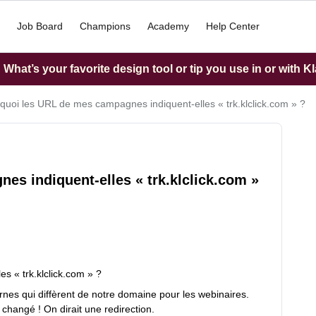
Job Board
Champions
Academy
Help Center
What’s your favorite design tool or tip you use in or with K
quoi les URL de mes campagnes indiquent-elles « trk.klclick.com » ?
s indiquent-elles « trk.klclick.com »
s « trk.klclick.com » ?
nes qui diffèrent de notre domaine pour les webinaires.
 changé ! On dirait une redirection.