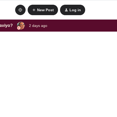
New Post
Log in
laviyo?
2 days ago