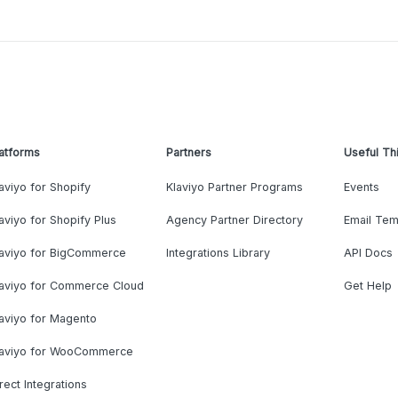
atforms
Partners
Useful Th
aviyo for Shopify
Klaviyo Partner Programs
Events
aviyo for Shopify Plus
Agency Partner Directory
Email Tem
laviyo for BigCommerce
Integrations Library
API Docs
laviyo for Commerce Cloud
Get Help
aviyo for Magento
laviyo for WooCommerce
rect Integrations