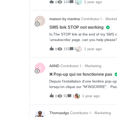
E
149
2
1 year ago
0
principalement graphiquement, donc le blo
Dynamique. Le problème : Lorsque je pré
très bien. Cependant, dès que j’envoie po
maison by martina
Contributor I
Market
la preview : Et sur gmail : J’ai l’impress
M
que dans mon flux, l’URL de l’image est en
SMS link STOP not working
d’e-mail ? Chose étrange en plus, c’est q
hi,The STOP link at the end of my SMS cam
https, donc je ne comprends pas pourquoi
‘unsubscribe’ page. can you help please
: http://www.aesiel.com/img/p/1/5/9/5/9/
M
155
5
1 year ago
0
AAND
Contributor I
Marketing
A
❌ Pop-up qui ne fonctionne pas
Depuis l'installation d'une fenêtre pop-
lorsqu'on clique sur "M'INSCRIRE" : Pas 
avec ce fameux code de réduction. L’as
92
1
1 year ago
0
dans les options de réussite, de faire en
problème… Pour visualiser la pop-up (qui
ici 🚩 Pouvez-vous m’aider à y remédier
Thomasdgs
Contributor I
Marketing