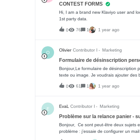
CONTEST FORMS
Hi, I am a brand new Klaviyo user and loo
1st party data.
76
1
1 year ago
0
Olivier
Contributor I
Marketing
O
Formulaire de désinscription pers
Bonjour,Le formulaire de désinscription 
texte ou image. Je voudrais ajouter des 
désabonnement.J’ai crée un formulaire pop
61
1
1 year ago
0
le lien de l’email.Dans l’email, j’ai ajout
ici” avec l’URL envoyant vers le formulai
klaviyo s’affiche en bas de l’email avec le
EvaL
Contributor I
Marketing
donc 2 fois un lien vers 2 formulaire de 
E
base dans mon email? MErci
Problème sur la relance panier - s
Bonjour, Ce sont peut-être deux sujets 
problème : j’essaie de configurer un mail d
la base le mail de relance panier généré 