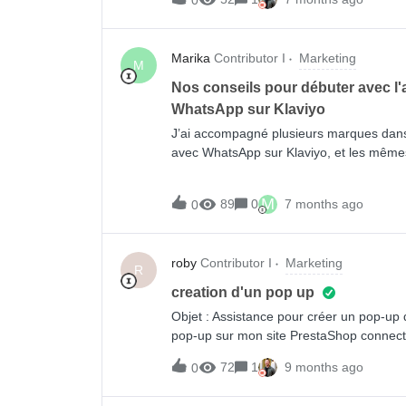
0
Marika
Contributor I
Marketing
M
Nos conseils pour débuter avec l'
WhatsApp sur Klaviyo
J’ai accompagné plusieurs marques dans
avec WhatsApp sur Klaviyo, et les même
reviennent à chaque fois. La plupart des
processus compliqué, surtout pour la par
M
89
0
7 months ago
0
mais la configuration est en réalité asse
a compris les points essentiels.Si vous 
WhatsApp ou si vous vous demandez si c
roby
Contributor I
Marketing
pour votre marque, voici les aspects sur 
R
conseille de vous concentrer.Commencez 
creation d'un pop up
Meta (c’est plus simple qu’il n’y paraît)P
Objet : Assistance pour créer un pop-up
WhatsApp, vous devez avoir un accès adm
pop-up sur mon site PrestaShop connect
compte Meta Business. C’est non négoci
réduction (ex. : -10 %) en échange d’une 
l’intégration ne pourra pas aboutir, même 
72
1
9 months ago
0
souhaite inclure :– Texte d’accroche : “
prêt.La première fois que j’ai connecté W
“Inscrivez-vous à notre newsletter pour
plus de temps à chercher qui avait l’acc