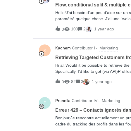
Flow, conditional split & multiple 
Hello!J’ai besoin d’un peu d’aide sur un s
paramétré quelque chose..J’ai une “welc
choisir sa/ses pratiques sportives. Tout ça
100
2
1 year ago
0
Klaviyo:Aujourd’hui je souhaite lancer un
renseigné dans le profil. Rien de révolut
de le faire dans Klaviyo : faut-il faire u
Kadhem
Contributor I
Marketing
Ai-je raté une étape ?Merci 🤝
K
Retrieving Targeted Customers f
Hi all,Would it be possible to retrieve th
Specifically, I’d like to get (via API)Prof
profiles with the campaign emails they 
82
3
1 year ago
0
Prunella
Contributor IV
Marketing
P
Erreur 429 – Contacts ignorés dans
Bonjour,Je rencontre actuellement un pro
cadre du tracking des profils dans les f
429 (Too Many Requests) lorsque j’essaie 