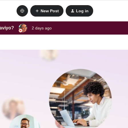
New Post
Log in
laviyo?
2 days ago