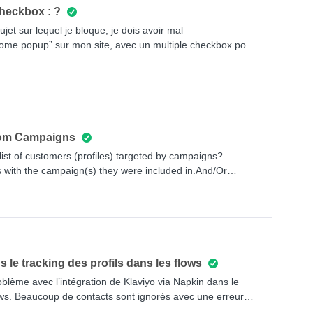
checkbox : ?
ujet sur lequel je bloque, je dois avoir mal
ome popup” sur mon site, avec un multiple checkbox pour
 est donc enregistré dans le profil utilisateur
 flow avec un message différent en fonction du sport
ionnaire me direz-vous, mais j’ai un doute sur la manière
ne multitude de Conditional split yes/no comme ci-dessous ?
rom Campaigns
e list of customers (profiles) targeted by campaigns?
iles with the campaign(s) they were included in.And/Or
opened.Thanks in advance!
 le tracking des profils dans les flows
blème avec l’intégration de Klaviyo via Napkin dans le
lows. Beaucoup de contacts sont ignorés avec une erreur
d’ajouter des profils à une liste et de mettre à jour leurs