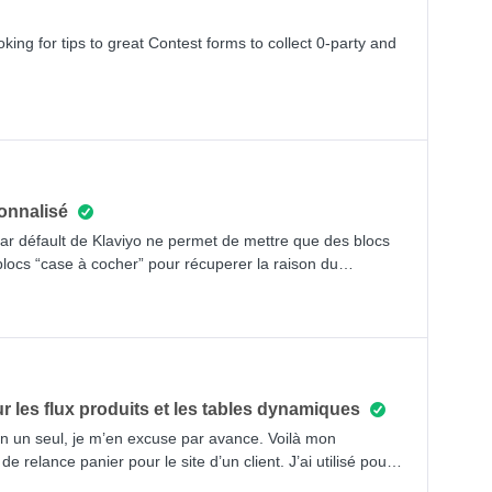
king for tips to great Contest forms to collect 0-party and
onnalisé
par défault de Klaviyo ne permet de mettre que des blocs
blocs “case à cocher” pour récuperer la raison du
 up qui s’affiche sur mon site quand le profil clique sur
é un bloc texte type: “si vous voulez vous désinscrire, cliquez
re pop up.Mais quand je prévisualise mon email, le footer
 lien vers le formulaire de desinscription par défault.J’ai
désincription différents.Comment supprimer le footer de
ur les flux produits et les tables dynamiques
en un seul, je m’en excuse par avance. Voilà mon
e relance panier pour le site d’un client. J’ai utilisé pour
par Klaviyo, que j’ai légèrement modifié mais