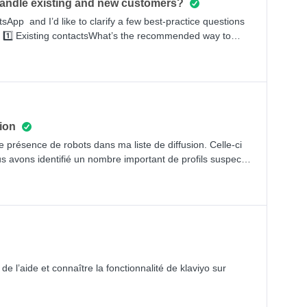
andle existing and new customers?
App and I’d like to clarify a few best-practice questions
1️⃣ Existing contactsWhat’s the recommended way to
already in our Klaviyo base? An email campaign with a
lid without keyword input? An email campaign
ollect WhatsApp consent during acquisition? On Shopify
x - how can we also collect WhatsApp consent there? 3️⃣
sion
e opts in through a keyword, only the marketing consent
rte présence de robots dans ma liste de diffusion. Celle-ci
ng + Transactional opt-ins together (without API if
s avons identifié un nombre important de profils suspects
s the recommended approach?
mots-clés pour les exclure. Ce segment regroupe
sidérés comme des robots.Cependant, nous craignons que
us par erreur, simplement parce que leur nom contient ces
ons pour distinguer plus efficacement les robots des
on et de ne pas exclure de véritables clients ?
 l’aide et connaître la fonctionnalité de klaviyo sur