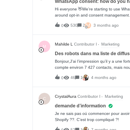
WhatsApp consent: how do you h
Hi everyone 👋We’re starting to use Whats
around opt-in and consent management. 
collect WhatsApp consent from contacts 
M
530
2
3 months ago
0
wa.me link (prefilled keyword)? Does the opt-in va
with an LP with an embedded form? Does that automatically set “WhatsApp Marketing =
subscribed” ans transactional? Are there better/approved methods (embedded form, landing page,
Mahilde L
Contributor I
Marketing
etc.)? 2️⃣ New customersHow should we c
M
checkout, we only have the SMS checkbo
Des robots dans ma liste de diffu
Marketing vs. TransactionalWhen someon
Bonjour,J’ai l’impression qu’il y a une fo
is activated. How can we get both Marketi
compte environ 7 427 contacts, mais nou
possible)? If API is needed, what’
et avons créé un segment basé sur des 
46
1
4 months ago
0
aujourd’hui plus de 6 000 contacts con
certains vrais clients aient pu être incl
mots-clés. Auriez-vous des recommandati
CrystalAura
Contributor I
Marketing
abonnés réels, afin d’éviter toute confusi
C
demande d’information
Je ne sais pas oú commencer pour avoir de
Shopify ??. C’est trop compliqué ?!
52
1
7 months ago