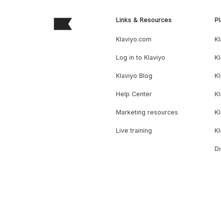
Links & Resources
Pl
Klaviyo.com
Kl
Log in to Klaviyo
Kl
Klaviyo Blog
K
Help Center
K
Marketing resources
Kl
Live training
K
Di