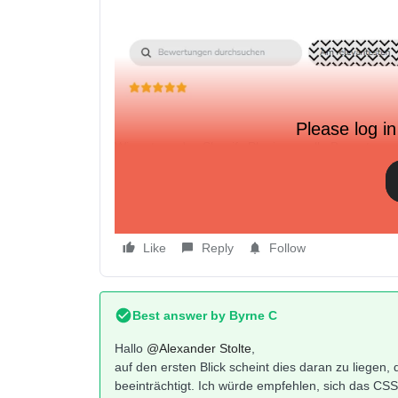
Please log in
Wir nutzen das Shopify Plugin um alle Bewertunge
das Sortieren hat einen Grafikfehler..
Alex
Like
Reply
Follow
Best answer by
Byrne C
Hallo ​
@Alexander Stolte
,
auf den ersten Blick scheint dies daran zu liege
beeinträchtigt. Ich würde empfehlen, sich das C