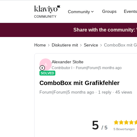
Groups
Events
Community
Share with the community: W
Home
Diskutiere mit
Service
ComboBox mit Gr
Alexander Stolte
A
Contributor I
Forum|Forum|5 months ago
SOLVED
ComboBox mit Grafikfehler
Forum|Forum|5 months ago
1 reply
45 views