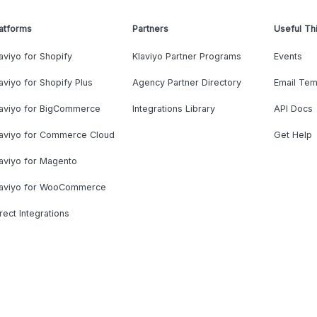
atforms
Partners
Useful Th
aviyo for Shopify
Klaviyo Partner Programs
Events
aviyo for Shopify Plus
Agency Partner Directory
Email Tem
laviyo for BigCommerce
Integrations Library
API Docs
laviyo for Commerce Cloud
Get Help
aviyo for Magento
laviyo for WooCommerce
rect Integrations