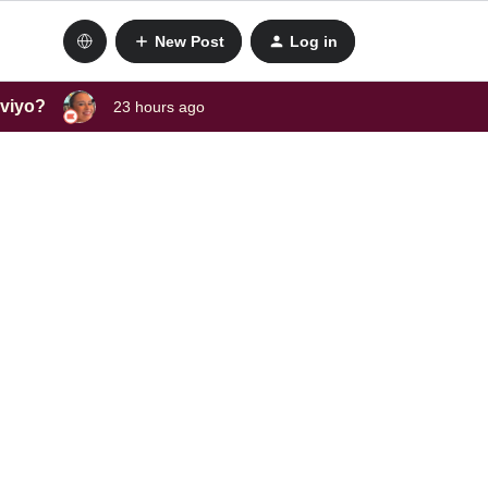
New Post
Log in
aviyo?
23 hours ago