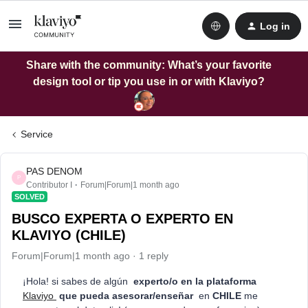
Log in
Share with the community: What’s your favorite
design tool or tip you use in or with Klaviyo?
Service
PAS DENOM
P
Contributor I
Forum|Forum|1 month ago
SOLVED
BUSCO EXPERTA O EXPERTO EN
KLAVIYO (CHILE)
Forum|Forum|1 month ago
1 reply
¡Hola! si sabes de algún
experto/o en la plataforma
Klaviyo
que pueda asesorar/enseñar
en
CHILE
me