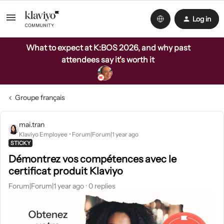
Log in
What to expect at K:BOS 2026, and why past
attendees say it's worth it
Groupe français
mai.tran
Klaviyo Employee
Forum|Forum|1 year ago
STICKY
Démontrez vos compétences avec le
certificat produit Klaviyo
Forum|Forum|1 year ago
0 replies