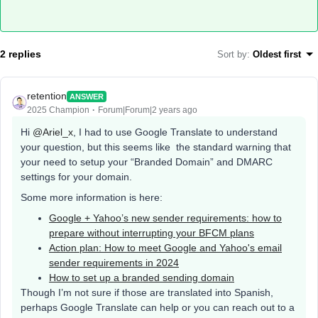
2 replies
Sort by
:
Oldest first
retention
ANSWER
2025 Champion
Forum|Forum|2 years ago
Hi
@Ariel_x
, I had to use Google Translate to understand
your question, but this seems like the standard warning that
your need to setup your “Branded Domain” and DMARC
settings for your domain.
Some more information is here:
Google + Yahoo’s new sender requirements: how to
prepare without interrupting your BFCM plans
Action plan: How to meet Google and Yahoo's email
sender requirements in 2024
How to set up a branded sending domain
Though I’m not sure if those are translated into Spanish,
perhaps Google Translate can help or you can reach out to a