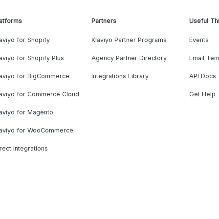
atforms
Partners
Useful Th
aviyo for Shopify
Klaviyo Partner Programs
Events
aviyo for Shopify Plus
Agency Partner Directory
Email Tem
laviyo for BigCommerce
Integrations Library
API Docs
laviyo for Commerce Cloud
Get Help
aviyo for Magento
laviyo for WooCommerce
rect Integrations