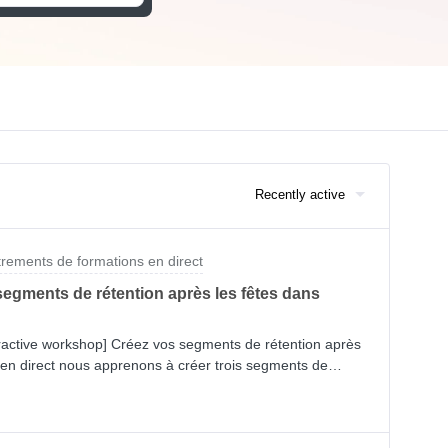
Recently active
trements de formations en direct
segments de rétention après les fêtes dans
nteractive workshop] Créez vos segments de rétention après
r en direct nous apprenons à créer trois segments de
ager votre audience des fêtes de fin d'année et augmenter
tinent. Retrouvez l’enregistrement de notre session ci-