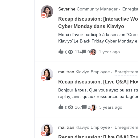
Severine
Community Manager
Enregis
Recap discussion: [Interactive W
Cyber Monday dans Klaviyo
Merci d’avoir participé à la session “C
Klaviyo”Le Black Friday Cyber Monday est
l'année ; les acheteurs sont bombardés de
114
0
1 year ago
0
perdre du temps avec un message qui ne 
découvrir comment créer des segments e
personnalisés, d’explorer des exemples i
mai.tran
Klaviyo Employee
Enregistrem
stratégie de Black Friday et Cyber Mond
vous n’avez pas eu l’occasion d’assister
Recap discussion: [Live Q&A] Fl
l’enregistrement de notre dernière sess
Bonjour à tous, Que vous ayez pu assis
replay, ainsi qu’aux ressources partagée
pendant cette session :Rappel des param
167
2
3 years ago
0
de flows avancés : abandon de navigat
(replenishment), retour en stock (back i
les flows Besoin d’aide ? Contactez notr
mai.tran
Klaviyo Employee
Enregistrem
envoyez un email à growth@klaviyo.com 
également remplir ce questionnaire pour 
Recap discussion: [Live Q&A] Tou