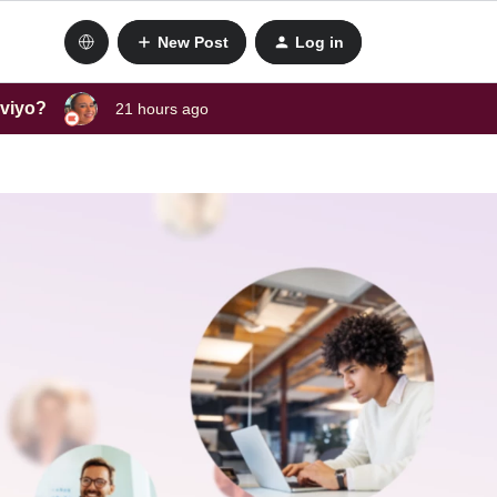
New Post
Log in
aviyo?
21 hours ago