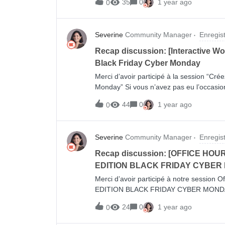
35
0
1 year ago
0
clients et les guider vers leur première 
dessous:
Severine
Community Manager
Enregis
Recap discussion: [Interactive W
Black Friday Cyber Monday
Merci d’avoir participé à la session “Cr
Monday” Si vous n’avez pas eu l’occasion
dessous l’enregistrement de notre derniè
44
0
1 year ago
0
Segments de Rétention Post-Black Frida
segments de personas en fonction de leur
[Help article] Guide de la segmentation a
Severine
Community Manager
Enregis
sur une référence d'engagement dans l'
Recap discussion: [OFFICE HOURS
EDITION BLACK FRIDAY CYBER
Merci d’avoir participé à notre session O
EDITION BLACK FRIDAY CYBER MONDAY”Si
session, vous pouvez retrouver ci-desso
24
0
1 year ago
0