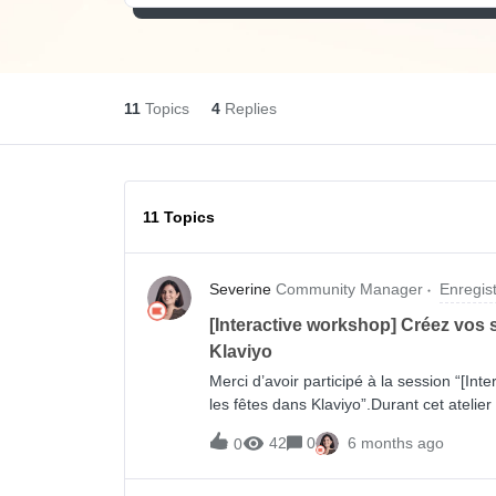
11
Topics
4
Replies
11 Topics
Severine
Community Manager
Enregis
[Interactive workshop] Créez vos 
Klaviyo
Merci d’avoir participé à la session “[I
les fêtes dans Klaviyo”.Durant cet atelie
rétention essentiels conçus pour ré-eng
42
0
6 months ago
0
la valeur vie grâce à un ciblage plus per
dessous: