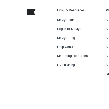
Links & Resources
Pl
Klaviyo.com
Kl
Log in to Klaviyo
Kl
Klaviyo Blog
K
Help Center
K
Marketing resources
Kl
Live training
K
Di