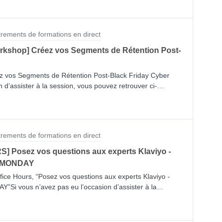
conversion.Retrouvez l’enregistrement de notre session ci-
trements de formations en direct
orkshop] Créez vos Segments de Rétention Post-
éez vos Segments de Rétention Post-Black Friday Cyber
 d’assister à la session, vous pouvez retrouver ci-
re session : Téléchargez notre checklist ici: Créez vos
y Cyber Monday[Help article] Comment créer des
 activité ? [Help article] Référence de l'état du segment
vancée [Help article] Création d'un calendrier d'envoi basé
trements de formations en direct
email
] Posez vos questions aux experts Klaviyo -
 MONDAY
ffice Hours, “Posez vos questions aux experts Klaviyo -
 vous n’avez pas eu l’occasion d’assister à la
us l’enregistrement de notre dernière session :