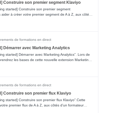
d] Construire son premier segment Klaviyo
tting started] Construire son premier segment
s aider à créer votre premier segment de A à Z, aux côtés
concevrez un segment d’engagés 30 jours en partant de
nes ayant récemment interagi avec votre marque pourra
ères, comme des newsletters hebdomadaires ou
serez plus confiant avec l’utilisation de l’outil de création
trements de formations en direct
hension approfondie des différents éléments qui
 clés sur Klaviyo vous seront précieuses à chaque fois
d] Démarrer avec Marketing Analytics
ment à l’avenir ! Retrouvez l’enregistrement de notre
tting started] Démarrer avec Marketing Analytics”. Lors de
prendrez les bases de cette nouvelle extension Marketing
les étapes de notre checklist pour bien démarrer lors de
uvez l’enregistrement de notre session ci-
r avec Marketing Analytics Comment créer un segment à
d with Marketing Analytics | Academy Démarrer avec le
trements de formations en direct
d] Construire son premier flux Klaviyo
ting started] Construire son premier flux Klaviyo”.Cette
 votre premier flux de A à Z, aux côtés d’un formateur
série de bienvenue pour présenter votre marque à vos