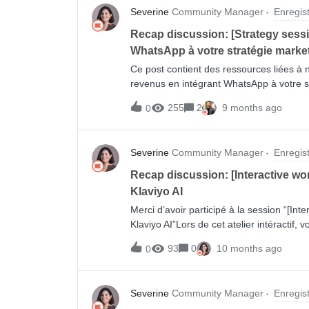
Severine
Community Manager
Enregis
Recap discussion: [Strategy sess
WhatsApp à votre stratégie marke
Ce post contient des ressources liées à 
revenus en intégrant WhatsApp à votre s
de notre session ci-dessous : Téléchargez 
255
2
9 months ago
0
savoir plus ? Consultez ces ressources 
téléphone pour WhatsApp Valider votre
de contacts WhatsApp Comment connecte
Severine
Community Manager
Enregis
Comprendre la collecte de consenteme
Comment ajouter WhatsApp à un flux À p
Recap discussion: [Interactive w
conversations WhatsApp Comprendre la f
Klaviyo AI
anglais) : Best practices for getting sta
Merci d’avoir participé à la session “[I
dessous ou contactez notre équipe d’ass
Klaviyo AI”Lors de cet atelier intéractif,
générative de Klaviyo peuvent vous aid
93
0
10 months ago
0
rédiger du contenu percutant – le tout e
session ci-dessous:
Severine
Community Manager
Enregis