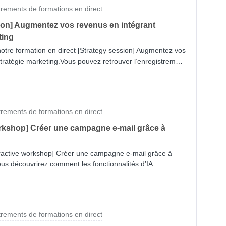
trements de formations en direct
ion] Augmentez vos revenus en intégrant
ting
notre formation en direct [Strategy session] Augmentez vos
tratégie marketing.Vous pouvez retrouver l’enregistrement
notre récapitulatif / checklist, par ici.Vous voulez en
:Articles du Centre d’aide :Comment obtenir un numéro de
 compte WhatsApp Business Comment télécharger une liste
r votre compte WhatsApp Business à Klaviyo
trements de formations en direct
nt pour WhatsApp Comment créer un modèle WhatsApp
ropos de la délivrabilité WhatsApp Comment étendre les
orkshop] Créer une campagne e-mail grâce à
acturation WhatsApp à KlaviyoCours de l’Académie (en
rted with WhatsAppBesoin d’aide ?Posez vos questions ci-
nteractive workshop] Créer une campagne e-mail grâce à
istance pour tout problème tech
 vous découvrirez comment les fonctionnalités d’IA
er à créer un segment, concevoir une campagne email et
n moins de 45 minutes.Retrouvez l’enregistrement de notre
trements de formations en direct