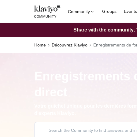
Groups
Events
Community
Share with the community: W
Home
Découvrez Klaviyo
Enregistrements de fo
Enregistrements 
direct
Votre guichet unique pour les dernières for
d'experts Klaviyo.