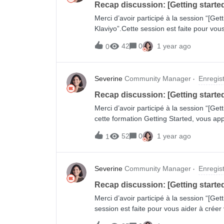
Recap discussion: [Getting starte
Merci d’avoir participé à la session “[Ge
Klaviyo”.Cette session est faite pour vou
d’un formateur Klaviyo.Ensemble, vous 
42
0
1 year ago
0
zéro. Ce segment regroupant les person
être utilisé pour vos campagnes réguli
bimensuelles.Mais ce n’est pas tout : vous 
Severine
Community Manager
Enregis
de segments, en développant une compré
composent un segment.Ces connaissances
Recap discussion: [Getting starte
que vous devrez créer ou modifier un seg
Merci d’avoir participé à la session “[Ge
session ci-dessous:
cette formation Getting Started, vous ap
Analytics et nous complèterons ensemble 
52
0
1 year ago
1
vos 30 premiers jours d’utilisation.Retro
dessous: Ressources :Checklist Démarre
l’aide des propriétés RFM Getting starte
Severine
Community Manager
Enregis
rapport d’analyse de l’entonnoir
Recap discussion: [Getting starte
Merci d’avoir participé à la session “[Get
session est faite pour vous aider à créer
Klaviyo. Ensemble, vous concevrez une 