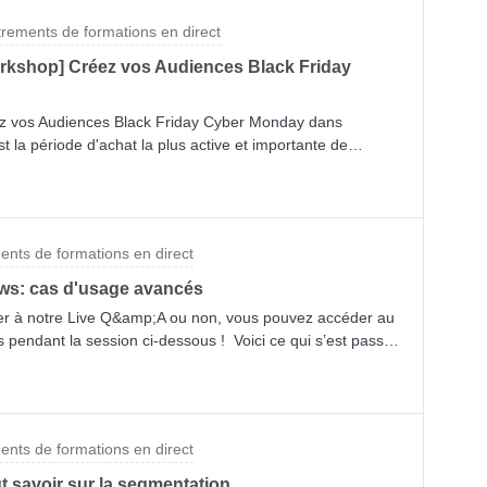
trements de formations en direct
orkshop] Créez vos Audiences Black Friday
réez vos Audiences Black Friday Cyber Monday dans
 la période d'achat la plus active et importante de
 possibilités de dépenser leur argent. Pourquoi leur faire
les correspond pas ?Notre atelier interactif permet de
fficaces dans votre compte Klaviyo pour des envois
nspirants de campagnes réussies, et d’optimiser votre
ents de formations en direct
ay afin d’augmenter l’engagement et les conversions.Si
 à la session, vous pouvez retrouver ci-dessous
ows: cas d'usage avancés
ion :
ter à notre Live Q&amp;A ou non, vous pouvez accéder au
s pendant la session ci-dessous ! Voici ce qui s’est passé
ètres du flow builder dans Klaviyo 3 exemples
ion (browse abandonment), réapprovisionnement
n stock) Réponses en direct à vos questions sur
e service Support pour toute question technique, ou
ents de formations en direct
pour recevoir des conseils stratégiques. Vous pouvez
être connecté à l’un de nos partenaires techniques
t savoir sur la segmentation