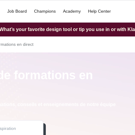
Job Board
Champions
Academy
Help Center
hat’s your favorite design tool or tip you use in or with Kl
rmations en direct
de formations en
mations, conseils et enseignements de notre équipe